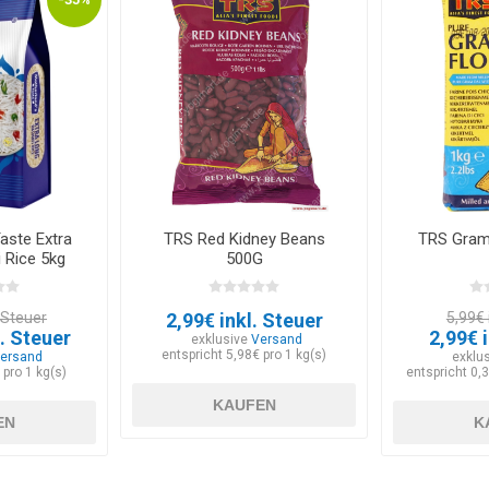
aste Extra
TRS Red Kidney Beans
TRS Gram
 Rice 5kg
500G
. Steuer
2,99€ inkl. Steuer
5,99€ 
. Steuer
2,99€ 
exklusive
Versand
entspricht 5,98€ pro 1 kg(s)
ersand
exklu
 pro 1 kg(s)
entspricht 0,
KAUFEN
EN
K