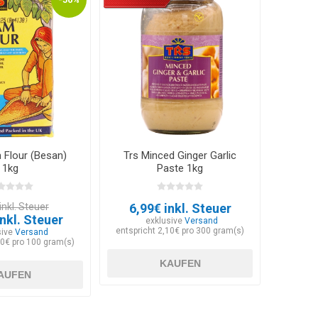
 Flour (Besan)
Trs Minced Ginger Garlic
1kg
Paste 1kg
inkl. Steuer
6,99€ inkl. Steuer
inkl. Steuer
exklusive
Versand
entspricht 2,10€ pro 300 gram(s)
sive
Versand
30€ pro 100 gram(s)
KAUFEN
AUFEN