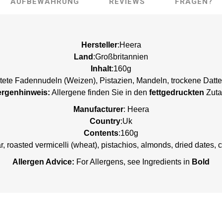
AUFBEWAHRUNG
REVIEWS
FRAGEN?
Hersteller
:Heera
Land
:Großbritannien
Inhalt
:160g
stete Fadennudeln (Weizen), Pistazien, Mandeln, trockene Datt
ergenhinweis:
Allergene finden Sie in den
fettgedruckten
Zuta
Manufacturer
:
Heera
Country
:Uk
Contents
:160g
, roasted vermicelli (wheat), pistachios, almonds, dried dates,
Allergen Advice:
For Allergens, see Ingredients in
Bold