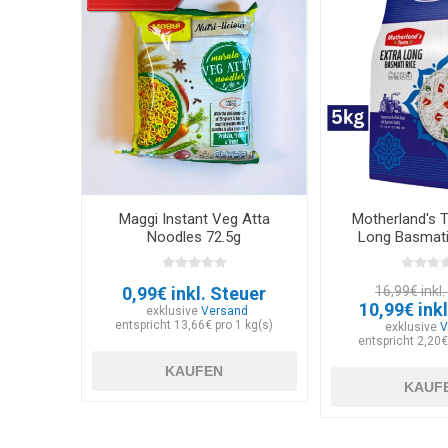
Maggi Instant Veg Atta
Motherland's T
Noodles 72.5g
Long Basmati
0,99€ inkl. Steuer
16,99€ inkl
10,99€ inkl
exklusive
Versand
entspricht 13,66€ pro 1 kg(s)
exklusive
V
entspricht 2,20€
KAUFEN
KAUF