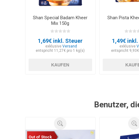
Shan Special Badam Kheer
Shan Pista Khe
Mix 150g
1,69€ inkl. Steuer
1,49€ inkl
exklusive
Versand
exklusive
V
entspricht 11,27€ pro 1 kg(s)
entspricht 9,93€
KAUFEN
KAUF
Benutzer, di
Out of Stock