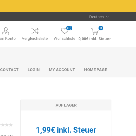
(0)
0
in Konto
Vergleichsliste
Wunschliste
0,00€ inkl. Steuer
CONTACT
LOGIN
MY ACCOUNT
HOME PAGE
AUF LAGER
Packs & Bundles
Packs & Bundles
1,99€ inkl. Steuer