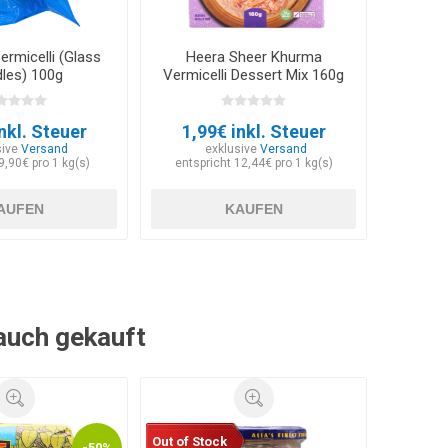
rmicelli (Glass
Heera Sheer Khurma
les) 100g
Vermicelli Dessert Mix 160g
nkl. Steuer
1,99€ inkl. Steuer
sive
Versand
exklusive
Versand
9,90€ pro 1 kg(s)
entspricht 12,44€ pro 1 kg(s)
AUFEN
KAUFEN
 auch gekauft
Out of Stock
-50%