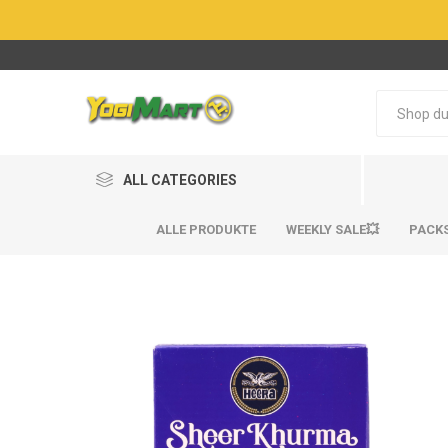
ALL CATEGORIES
ALLE PRODUKTE
WEEKLY SALE💥
PACK
BestSel
BestSel