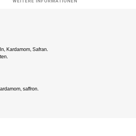
WEITERE INFORMATIONEN
eln, Kardamom, Safran.
ten.
 cardamom, saffron.