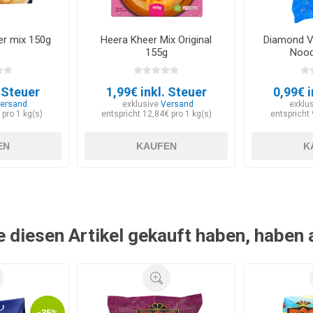
er mix 150g
Heera Kheer Mix Original
Diamond Ve
155g
Nood
. Steuer
1,99€ inkl. Steuer
0,99€ i
ersand
exklusive
Versand
exklu
 pro 1 kg(s)
entspricht 12,84€ pro 1 kg(s)
entspricht 
EN
KAUFEN
K
e diesen Artikel gekauft haben, haben
-35%