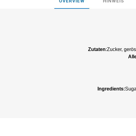
OVERVIEW
HINWEIS
Zutaten
:Zucker, gerö
All
Ingredients:
Sugar