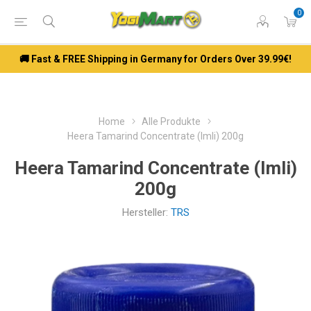
0
🚚 Fast & FREE Shipping in Germany for Orders Over 39.99€!
Home
Alle Produkte
Heera Tamarind Concentrate (Imli) 200g
Heera Tamarind Concentrate (Imli)
200g
Hersteller:
TRS