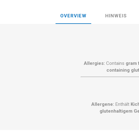
OVERVIEW
HINWEIS
Allergies:
Contains
gram 
containing glu
Allergene:
Enthält
Kic
glutenhaltigem G