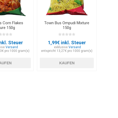
s Corn Flakes
Town Bus Ompudi Mixture
ture 150g
150g
nkl. Steuer
1,99€ inkl. Steuer
sive
Versand
exklusive
Versand
93€ pro 1000 gram(s)
entspricht 13,27€ pro 1000 gram(s)
AUFEN
KAUFEN