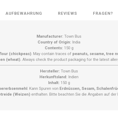
AUFBEWAHRUNG
REVIEWS
FRAGEN?
Manufacturer:
Town Bus
Country of Origin:
India
Contents:
150 g
flour (chickpeas)
. May contain traces of
peanuts, sesame, tree nu
ten (wheat).
Always check the product packaging for the latest aller
Hersteller:
Town Bus
Herkunftsland:
Indien
Inhalt:
150 g
hererbsenmehl
. Kann Spuren von
Erdnüssen, Sesam, Schalenfrüc
etreide (Weizen)
enthalten. Bitte beachten Sie die Angaben auf der