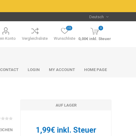
(0)
0
in Konto
Vergleichsliste
Wunschliste
0,00€ inkl. Steuer
CONTACT
LOGIN
MY ACCOUNT
HOME PAGE
AUF LAGER
Packs & Bundles
Packs & Bundles
1,99€ inkl. Steuer
EICHEN