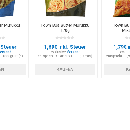
er Murukku
Town Bus Butter Murukku
Town Bu
g
170g
Mix
. Steuer
1,69€ inkl. Steuer
1,79€ i
ersand
exklusive
Versand
exklu
o 1000 gram(s)
entspricht 9,94€ pro 1000 gram(s)
entspricht 11,
EN
KAUFEN
K