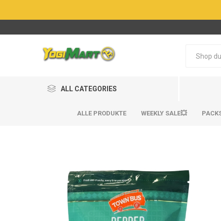
ALL CATEGORIES
ALLE PRODUKTE
WEEKLY SALE💥
PACK
BestSel
BestSel