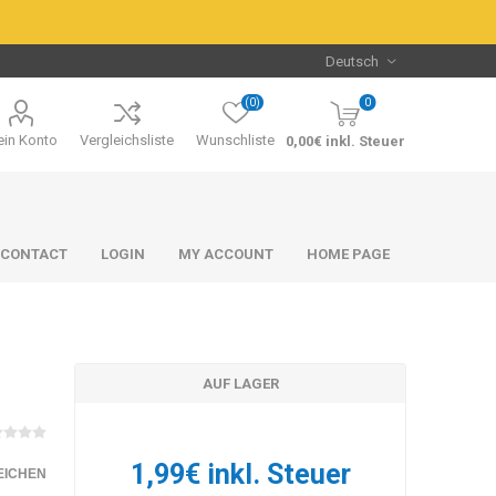
(0)
0
in Konto
Vergleichsliste
Wunschliste
0,00€ inkl. Steuer
CONTACT
LOGIN
MY ACCOUNT
HOME PAGE
AUF LAGER
Packs & Bundles
Packs & Bundles
1,99€ inkl. Steuer
EICHEN