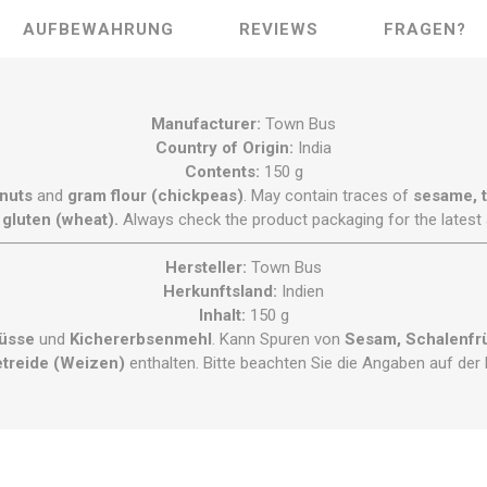
AUFBEWAHRUNG
REVIEWS
FRAGEN?
Manufacturer:
Town Bus
Country of Origin:
India
Contents:
150 g
nuts
and
gram flour (chickpeas)
. May contain traces of
sesame, t
 gluten (wheat).
Always check the product packaging for the latest 
Hersteller:
Town Bus
Herkunftsland:
Indien
Inhalt:
150 g
üsse
und
Kichererbsenmehl
. Kann Spuren von
Sesam, Schalenfrü
etreide (Weizen)
enthalten. Bitte beachten Sie die Angaben auf der