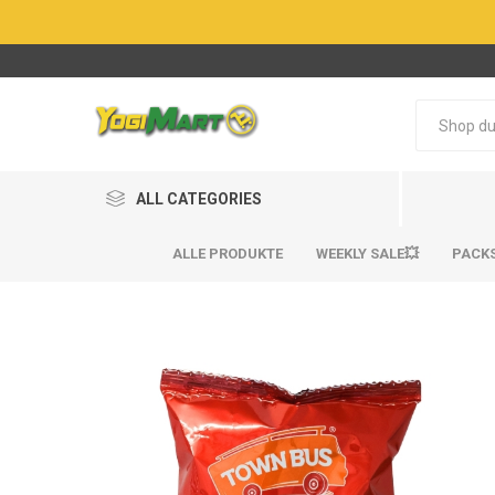
ALL CATEGORIES
ALLE PRODUKTE
WEEKLY SALE💥
PACK
BestSel
BestSel