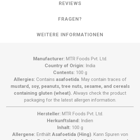
REVIEWS
FRAGEN?
WEITERE INFORMATIONEN
Manufacturer:
MTR Foods Pvt. Ltd.
Country of Origin:
India
Contents:
100 g
Allergies:
Contains
asafoetida
. May contain traces of
mustard, soy, peanuts, tree nuts, sesame, and cereals
containing gluten (wheat).
Always check the product
packaging for the latest allergen information.
Hersteller:
MTR Foods Pvt. Ltd.
Herkunftsland:
Indien
Inhalt:
100 g
Allergene:
Enthält
Asafoetida (Hing)
. Kann Spuren von