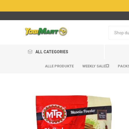
ALL CATEGORIES
ALLE PRODUKTE
WEEKLY SALE💥
PACK
BestSel
BestSel