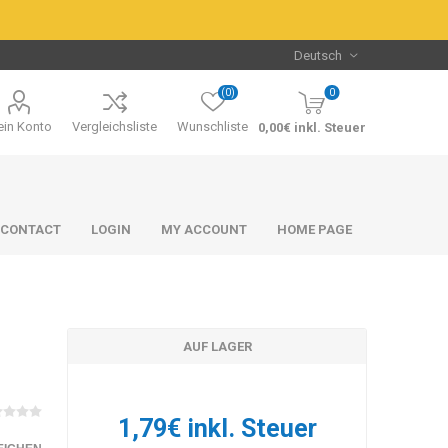
(0)
0
in Konto
Vergleichsliste
Wunschliste
0,00€ inkl. Steuer
CONTACT
LOGIN
MY ACCOUNT
HOME PAGE
AUF LAGER
Packs & Bundles
Packs & Bundles
1,79€ inkl. Steuer