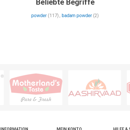
Beliebte Begriffe
powder
(117)
,
badam powder
(2)
INFORMATION
MEIN KONTO
HILFE &