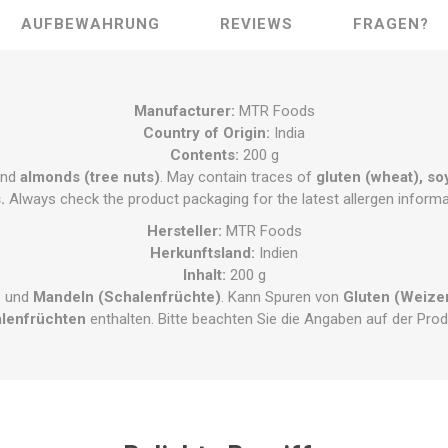
AUFBEWAHRUNG
REVIEWS
FRAGEN?
Manufacturer:
MTR Foods
Country of Origin:
India
Contents:
200 g
nd
almonds (tree nuts)
. May contain traces of
gluten (wheat), so
.
Always check the product packaging for the latest allergen informa
Hersteller:
MTR Foods
Herkunftsland:
Indien
Inhalt:
200 g
h
und
Mandeln (Schalenfrüchte)
. Kann Spuren von
Gluten (Weizen
lenfrüchten
enthalten. Bitte beachten Sie die Angaben auf der Pro