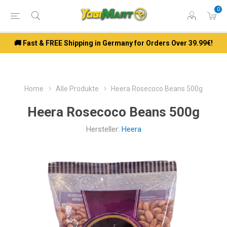
0
🚚 Fast & FREE Shipping in Germany for Orders Over 39.99€!
Home
Alle Produkte
Heera Rosecoco Beans 500g
Heera Rosecoco Beans 500g
Hersteller:
Heera