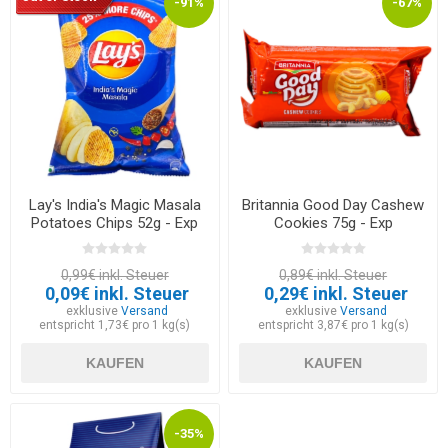
-91%
-67%
Lay's India's Magic Masala
Britannia Good Day Cashew
Potatoes Chips 52g - Exp
Cookies 75g - Exp
30.05.2026
23.08.2026
0,99€ inkl. Steuer
0,89€ inkl. Steuer
0,09€ inkl. Steuer
0,29€ inkl. Steuer
exklusive
Versand
exklusive
Versand
entspricht 1,73€ pro 1 kg(s)
entspricht 3,87€ pro 1 kg(s)
KAUFEN
KAUFEN
-35%