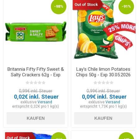
Out of Stock
-98%
-91%
Britannia Fifty Fifty Sweet &
Lay's Chile limon Potatoes
Salty Crackers 62g - Exp
Chips 50g - Exp 30.05.2026
12.03.2026
0,99€ inkl. Steuer
0,99€ inkl. Steuer
0,02€ inkl. Steuer
0,09€ inkl. Steuer
exklusive
Versand
exklusive
Versand
entspricht 0,32€ pro 1 kg(s)
entspricht 1,73€ pro 1 kg(s)
KAUFEN
KAUFEN
Out of Stock