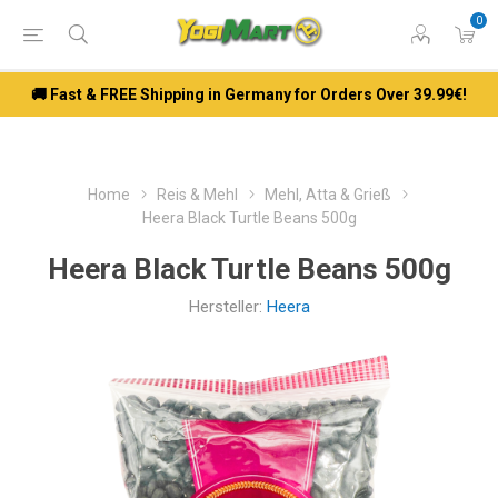
0
🚚 Fast & FREE Shipping in Germany for Orders Over 39.99€!
Home
Reis & Mehl
Mehl, Atta & Grieß
Heera Black Turtle Beans 500g
Heera Black Turtle Beans 500g
Hersteller:
Heera