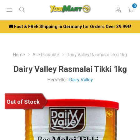
0
🚚 Fast & FREE Shipping in Germany for Orders Over 39.99€!
Home
Alle Produkte
Dairy Valley Rasmalai Tikki 1kg
Dairy Valley Rasmalai Tikki 1kg
Hersteller:
Dairy Valley
Out of Stock