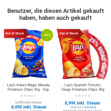
Benutzer, die diesen Artikel gekauft
haben, haben auch gekauft
Out of Stock
Out of Stock
-91%
Lay's India's Magic Masala
Lay's Spanish Tomato
Potatoes Chips 52g - Exp
Tango Potatoes Chips 50g
30.05.2026
0,99€ inkl. Steuer
0,99€ inkl. Steuer
0,09€ inkl. Steuer
exklusive
Versand
entspricht 19,04€ pro 1 kg(s)