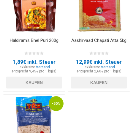
Haldiram's Bhel Puri 200g
Aashirvaad Chapati Atta 5kg
1,89€ inkl. Steuer
12,99€ inkl. Steuer
exklusive
Versand
exklusive
Versand
entspricht 9,45€ pro 1 kg(s)
entspricht 2,60€ pro 1 kg(s)
KAUFEN
KAUFEN
-50%