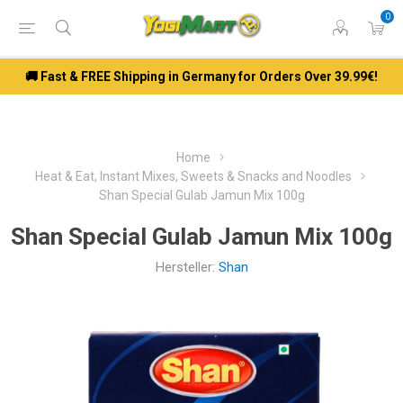
0
🚚 Fast & FREE Shipping in Germany for Orders Over 39.99€!
Home
Heat & Eat, Instant Mixes, Sweets & Snacks and Noodles
Shan Special Gulab Jamun Mix 100g
Shan Special Gulab Jamun Mix 100g
Hersteller:
Shan