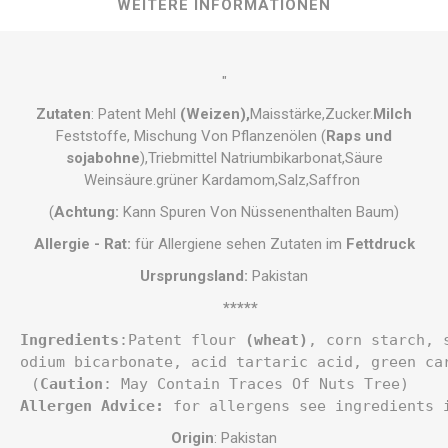
WEITERE INFORMATIONEN
"
Zutaten
: Patent Mehl
(Weizen),
Maisstärke,Zucker.
Milch
Feststoffe,
Mischung Von Pflanzenölen (
Raps und
sojabohne
),Triebmittel Natriumbikarbonat,Säure
Weinsäure.grüner Kardamom,Salz,Saffron
(
Achtung:
Kann Spuren Von Nüssenenthalten Baum)
Allergie - Rat:
für Allergiene sehen Zutaten im
Fettdruck
Ursprungsland:
Pakistan
*****
Ingredients
:
Patent flour 
(wheat)
, corn starch, 
odium bicarbonate, acid tartaric acid, green ca
(
Caution
: May Contain Traces Of Nuts Tree) 
Allergen Advice:
 for allergens see ingredients 
Origin
: Pakistan