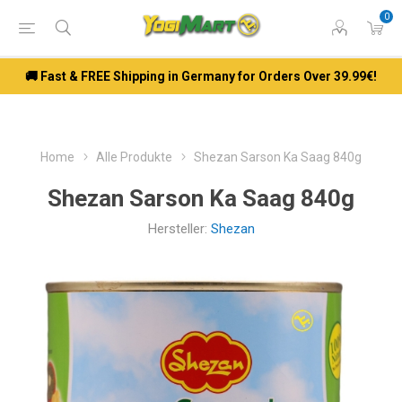
0
🚚 Fast & FREE Shipping in Germany for Orders Over 39.99€!
Home
Alle Produkte
Shezan Sarson Ka Saag 840g
Shezan Sarson Ka Saag 840g
Hersteller:
Shezan