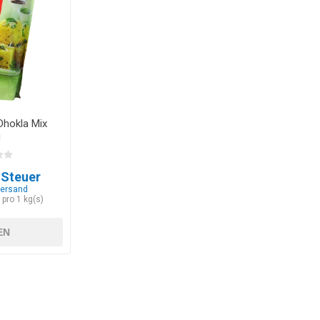
hokla Mix
g
. Steuer
ersand
 pro 1 kg(s)
EN