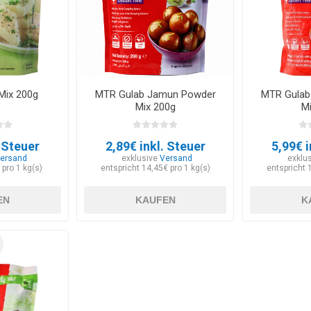
Mix 200g
MTR Gulab Jamun Powder
MTR Gulab
Mix 200g
M
. Steuer
2,89€ inkl. Steuer
5,99€ i
ersand
exklusive
Versand
exklu
 pro 1 kg(s)
entspricht 14,45€ pro 1 kg(s)
entspricht 
EN
KAUFEN
K