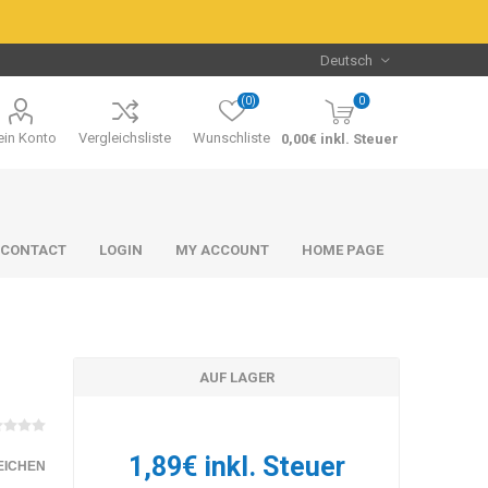
(0)
0
in Konto
Vergleichsliste
Wunschliste
0,00€ inkl. Steuer
CONTACT
LOGIN
MY ACCOUNT
HOME PAGE
AUF LAGER
Packs & Bundles
Packs & Bundles
1,89€ inkl. Steuer
EICHEN