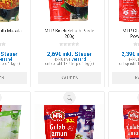
ath Masala
MTR Bisebelebath Paste
MTR Chu
g
200g
Pow
. Steuer
2,69€ inkl. Steuer
2,39€ i
ersand
exklusive
Versand
exklu
 pro 1 kg(s)
entspricht 13,45€ pro 1 kg(s)
entspricht 
EN
KAUFEN
K