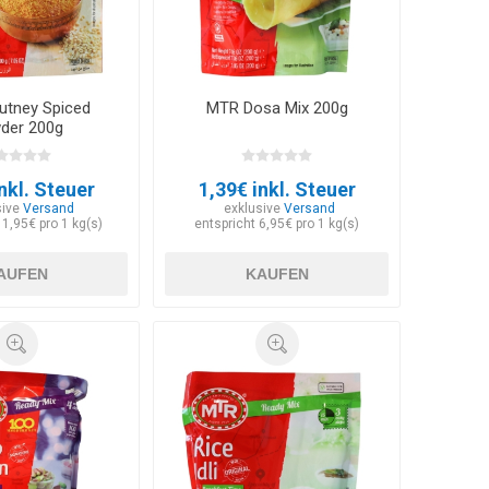
tney Spiced
MTR Dosa Mix 200g
der 200g
nkl. Steuer
1,39€ inkl. Steuer
sive
Versand
exklusive
Versand
11,95€ pro 1 kg(s)
entspricht 6,95€ pro 1 kg(s)
AUFEN
KAUFEN