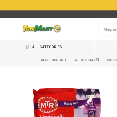
ALL CATEGORIES
ALLE PRODUKTE
WEEKLY SALE💥
PACK
BestSel
BestSel