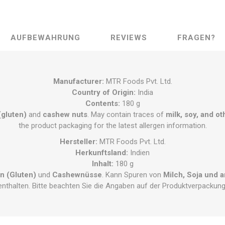
AUFBEWAHRUNG
REVIEWS
FRAGEN?
Manufacturer:
MTR Foods Pvt. Ltd.
Country of Origin:
India
Contents:
180 g
(gluten)
and
cashew nuts
. May contain traces of
milk, soy, and ot
the product packaging for the latest allergen information.
Hersteller:
MTR Foods Pvt. Ltd.
Herkunftsland:
Indien
Inhalt:
180 g
n (Gluten)
und
Cashewnüsse
. Kann Spuren von
Milch, Soja und 
enthalten. Bitte beachten Sie die Angaben auf der Produktverpackung