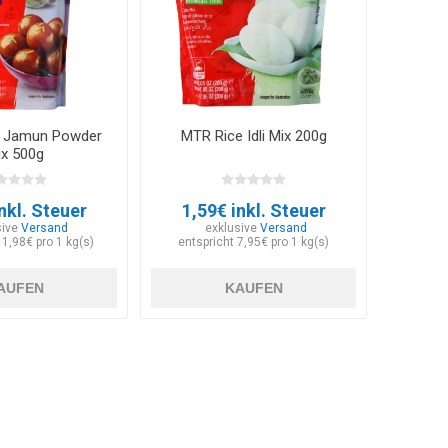
 Jamun Powder
MTR Rice Idli Mix 200g
ix 500g
nkl. Steuer
1,59€ inkl. Steuer
sive
Versand
exklusive
Versand
11,98€ pro 1 kg(s)
entspricht 7,95€ pro 1 kg(s)
AUFEN
KAUFEN