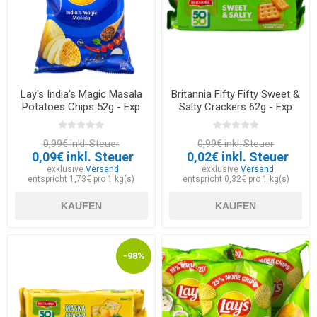
Lay's India's Magic Masala
Britannia Fifty Fifty Sweet &
Potatoes Chips 52g - Exp
Salty Crackers 62g - Exp
30.05.2026
12.03.2026
0,99€ inkl. Steuer
0,99€ inkl. Steuer
0,09€ inkl. Steuer
0,02€ inkl. Steuer
exklusive
Versand
exklusive
Versand
entspricht 1,73€ pro 1 kg(s)
entspricht 0,32€ pro 1 kg(s)
KAUFEN
KAUFEN
-98%