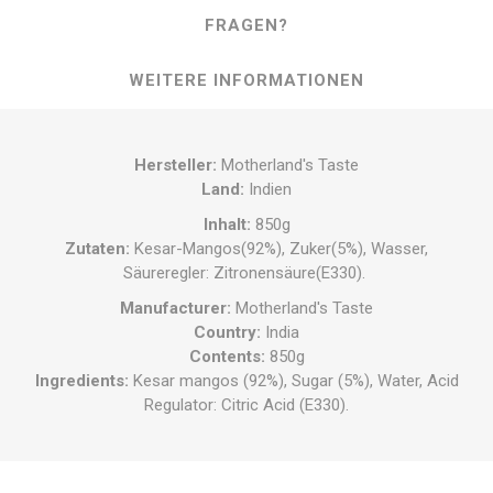
FRAGEN?
WEITERE INFORMATIONEN
Hersteller
:
Motherland's Taste
Land
:
Indien
Inhalt
:
850g
Zutaten
:
Kesar-Mangos(92%), Zuker(5%), Wasser,
Säureregler: Zitronensäure(E330).
Manufacturer
:
Motherland's Taste
Country
:
India
Contents
:
850g
Ingredients
:
Kesar mangos (92%), Sugar (5%), Water, Acid
Regulator: Citric Acid (E330).