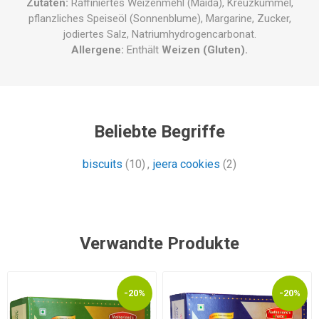
Zutaten:
Raffiniertes Weizenmehl (Maida), Kreuzkümmel,
pflanzliches Speiseöl (Sonnenblume), Margarine, Zucker,
jodiertes Salz, Natriumhydrogencarbonat.
Allergene:
Enthält
Weizen (Gluten).
Beliebte Begriffe
biscuits
(10)
,
jeera cookies
(2)
Verwandte Produkte
-20%
-20%