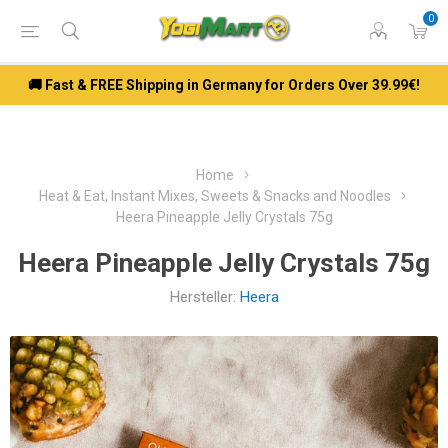
0
🚚 Fast & FREE Shipping in Germany for Orders Over 39.99€!
Home
Heat & Eat, Instant Mixes, Sweets & Snacks and Noodles
Heera Pineapple Jelly Crystals 75g
Heera Pineapple Jelly Crystals 75g
Hersteller:
Heera