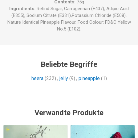
Contents:
75g
Ingredients:
Refind Sugar, Carrageenan (E407), Adipic Acid
(E355), Sodium Citrate (E331),Potassium Chloride (E508),
Nature Identical Pineapple Flavour, Food Colour: FD&C Yellow
No.5 (E102).
Beliebte Begriffe
heera
(232)
,
jelly
(9)
,
pineapple
(1)
Verwandte Produkte