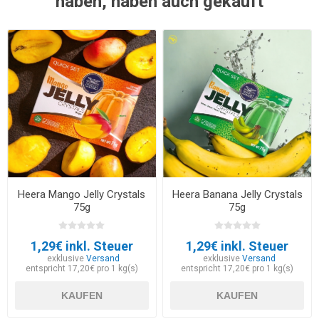
haben, haben auch gekauft
Heera Mango Jelly Crystals
Heera Banana Jelly Crystals
75g
75g
1,29€ inkl. Steuer
1,29€ inkl. Steuer
exklusive
Versand
exklusive
Versand
entspricht 17,20€ pro 1 kg(s)
entspricht 17,20€ pro 1 kg(s)
KAUFEN
KAUFEN