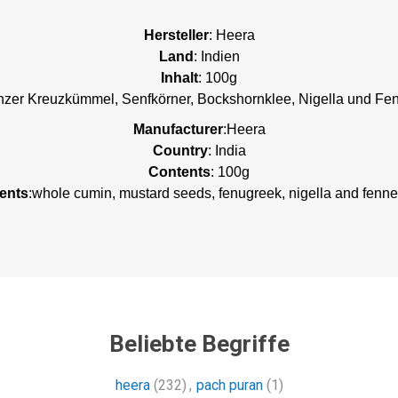
Hersteller
: Heera
Land
: Indien
Inhalt
: 100g
nzer Kreuzkümmel, Senfkörner, Bockshornklee, Nigella und Fe
Manufacturer
:Heera
Country
: India
Contents
: 100g
ients
:whole cumin, mustard seeds, fenugreek, nigella and fenne
Beliebte Begriffe
heera
(232)
,
pach puran
(1)