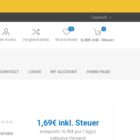
(0)
0
in Konto
Vergleichsliste
Wunschliste
0,00€ inkl. Steuer
CONTACT
LOGIN
MY ACCOUNT
HOME PAGE
1,69€ inkl. Steuer
Packs & Bundles
Packs & Bundles
entspricht 16,90€ pro 1 kg(s)
EICHEN
exklusive
Versand