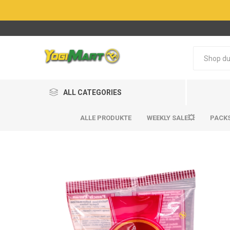
ALL CATEGORIES
ALLE PRODUKTE
WEEKLY SALE💥
PACK
BestSel
BestSel