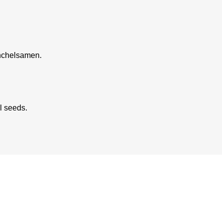
nchelsamen.
l seeds.