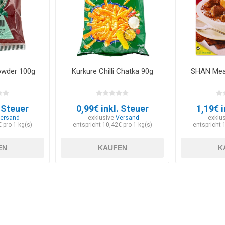
owder 100g
Kurkure Chilli Chatka 90g
SHAN Mea
. Steuer
0,99€ inkl. Steuer
1,19€ i
ersand
exklusive
Versand
exklu
 pro 1 kg(s)
entspricht 10,42€ pro 1 kg(s)
entspricht 
EN
KAUFEN
K