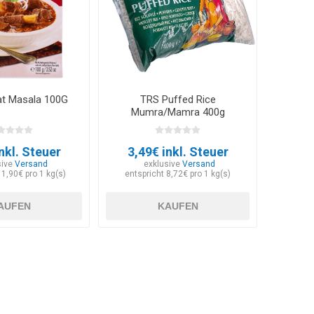
t Masala 100G
TRS Puffed Rice
Mumra/Mamra 400g
nkl. Steuer
3,49€ inkl. Steuer
sive
Versand
exklusive
Versand
11,90€ pro 1 kg(s)
entspricht 8,72€ pro 1 kg(s)
AUFEN
KAUFEN