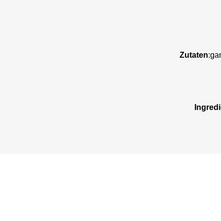
Zutaten
:ga
Ingred