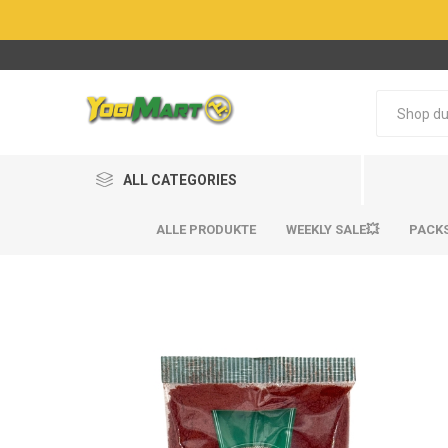
ALL CATEGORIES
ALLE PRODUKTE
WEEKLY SALE💥
PACK
BestSel
BestSel