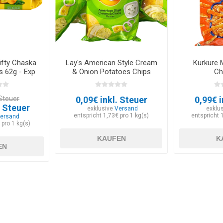
Fifty Chaska
Lay's American Style Cream
Kurkure 
 62g - Exp
& Onion Potatoes Chips
Ch
026
52g - EXP 30.05.2026
 Steuer
0,09€ inkl. Steuer
0,99€ i
. Steuer
exklusive
Versand
exklu
entspricht 1,73€ pro 1 kg(s)
entspricht 
ersand
 pro 1 kg(s)
KAUFEN
K
EN