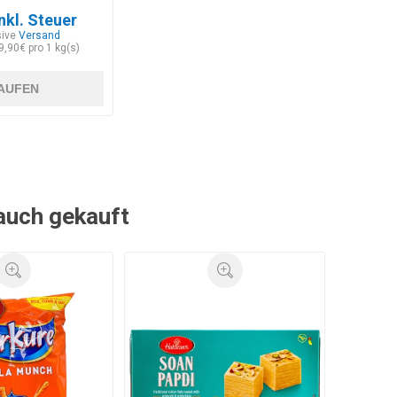
nkl. Steuer
sive
Versand
9,90€ pro 1 kg(s)
AUFEN
 auch gekauft