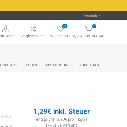
(0)
0
in Konto
Vergleichsliste
Wunschliste
0,00€ inkl. Steuer
CONTACT
LOGIN
MY ACCOUNT
HOME PAGE
1,29€ inkl. Steuer
Packs & Bundles
Packs & Bundles
entspricht 12,90€ pro 1 kg(s)
exklusive
Versand