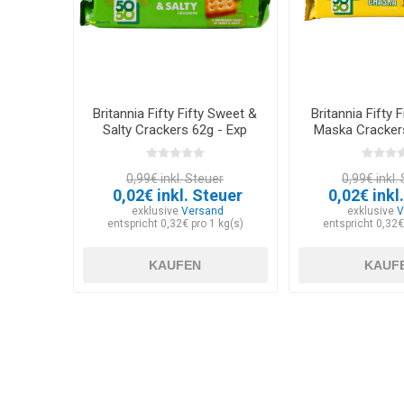
Britannia Fifty Fifty Sweet &
Britannia Fifty 
Salty Crackers 62g - Exp
Maska Crackers
12.03.2026
12.03.2
0,99€ inkl. Steuer
0,99€ inkl.
0,02€ inkl. Steuer
0,02€ inkl
exklusive
Versand
exklusive
V
entspricht 0,32€ pro 1 kg(s)
entspricht 0,32€
KAUFEN
KAUF