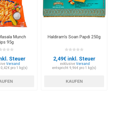
Masala Munch
Haldiram's Soan Papdi 250g
ips 95g
nkl. Steuer
2,49€ inkl. Steuer
sive
Versand
exklusive
Versand
10,42€ pro 1 kg(s)
entspricht 9,96€ pro 1 kg(s)
AUFEN
KAUFEN