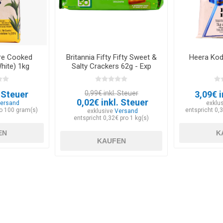
Pre Cooked
Britannia Fifty Fifty Sweet &
Heera Kodr
hite) 1kg
Salty Crackers 62g - Exp
12.03.2026
. Steuer
0,99€ inkl. Steuer
3,09€ i
0,02€ inkl. Steuer
ersand
exklu
ro 100 gram(s)
entspricht 0,
exklusive
Versand
entspricht 0,32€ pro 1 kg(s)
EN
K
KAUFEN