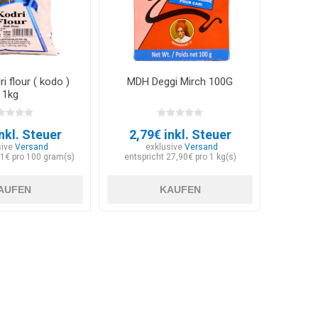
i flour ( kodo )
MDH Deggi Mirch 100G
1kg
nkl. Steuer
2,79€ inkl. Steuer
sive
Versand
exklusive
Versand
31€ pro 100 gram(s)
entspricht 27,90€ pro 1 kg(s)
AUFEN
KAUFEN