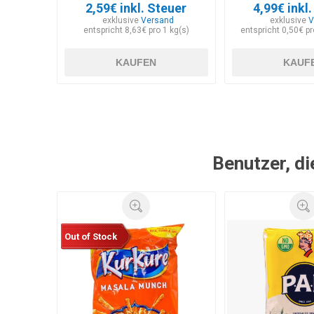
2,59€ inkl. Steuer
4,99€ inkl
exklusive
Versand
exklusive
V
entspricht 8,63€ pro 1 kg(s)
entspricht 0,50€ p
KAUFEN
KAUF
Benutzer, di
Out of Stock