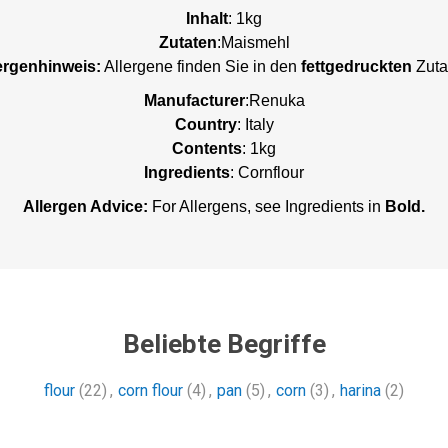
Inhalt
: 1kg
Zutaten
:Maismehl
ergenhinweis:
Allergene finden Sie in den
fettgedruckten
Zuta
Manufacturer
:Renuka
Country
: Italy
Contents
: 1kg
Ingredients
: Cornflour
Allergen Advice:
For Allergens, see Ingredients in
Bold.
Beliebte Begriffe
flour
(22)
,
corn flour
(4)
,
pan
(5)
,
corn
(3)
,
harina
(2)