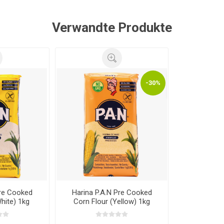
Verwandte Produkte
-30%
Pre Cooked
Harina P.A.N Pre Cooked
hite) 1kg
Corn Flour (Yellow) 1kg