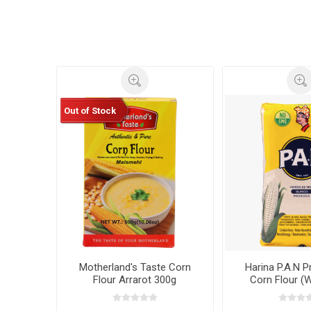
Out of Stock
Motherland's Taste Corn
Harina P.A.N 
Flour Arrarot 300g
Corn Flour (W