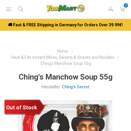
0
🚚 Fast & FREE Shipping in Germany for Orders Over 39.99€!
Home
Heat & Eat, Instant Mixes, Sweets & Snacks and Noodles
Ching's Manchow Soup 55g
Ching's Manchow Soup 55g
Hersteller:
Ching's Secret
Out of Stock