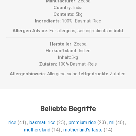
Manufacturer:
Zeeba
Country:
India
Contents:
5kg
Ingredients:
100% Basmati Rice
Allergen Advice:
For allergens, see ingredients in
bold
.
Hersteller:
Zeeba
Herkunftsland:
Indien
Inhalt:
5kg
Zutaten:
100% Basmati-Reis
Allergenhinweis:
Allergene siehe
fettgedruckte
Zutaten.
Beliebte Begriffe
rice
(41)
,
basmati rice
(25)
,
premium rice
(23)
,
ml
(40)
,
mothersland
(14)
,
motherland's taste
(14)