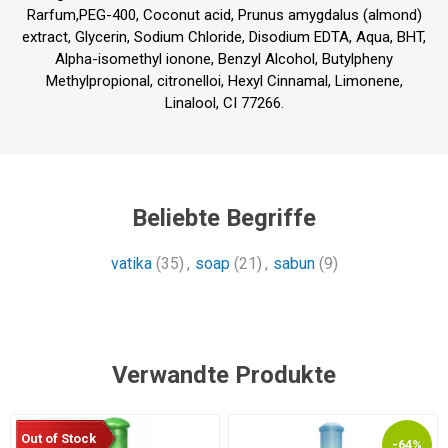
Rarfum,PEG-400, Coconut acid, Prunus amygdalus (almond)
extract, Glycerin, Sodium Chloride, Disodium EDTA, Aqua, BHT,
Alpha-isomethyl ionone, Benzyl Alcohol, Butylpheny
Methylpropional, citronelloi, Hexyl Cinnamal, Limonene,
Linalool, CI 77266.
Beliebte Begriffe
vatika
(35)
,
soap
(21)
,
sabun
(9)
Verwandte Produkte
Out of Stock
-64%