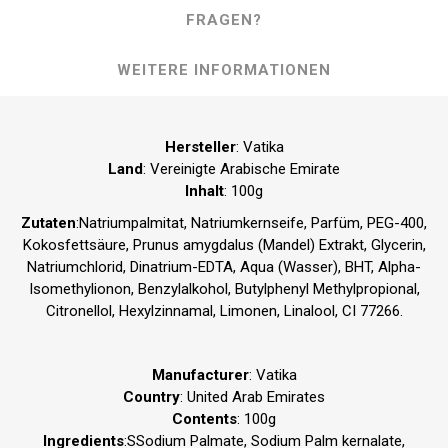
FRAGEN?
WEITERE INFORMATIONEN
Hersteller
: Vatika
Land
: Vereinigte Arabische Emirate
Inhalt
: 100g
Zutaten
:Natriumpalmitat, Natriumkernseife, Parfüm, PEG-400,
Kokosfettsäure, Prunus amygdalus (Mandel) Extrakt, Glycerin,
Natriumchlorid, Dinatrium-EDTA, Aqua (Wasser), BHT, Alpha-
Isomethylionon, Benzylalkohol, Butylphenyl Methylpropional,
Citronellol, Hexylzinnamal, Limonen, Linalool, CI 77266.
Manufacturer
: Vatika
Country
: United Arab Emirates
Contents
: 100g
Ingredients
:SSodium Palmate, Sodium Palm kernalate,