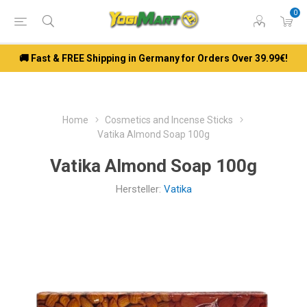
0
🚚 Fast & FREE Shipping in Germany for Orders Over 39.99€!
Home
Cosmetics and Incense Sticks
Vatika Almond Soap 100g
Vatika Almond Soap 100g
Hersteller:
Vatika