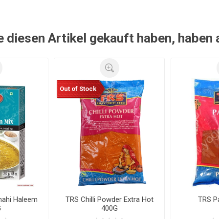
e diesen Artikel gekauft haben, haben
Out of Stock
hahi Haleem
TRS Chilli Powder Extra Hot
TRS P
G
400G