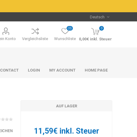
(0)
0
in Konto
Vergleichsliste
Wunschliste
0,00€ inkl. Steuer
CONTACT
LOGIN
MY ACCOUNT
HOME PAGE
AUF LAGER
Packs & Bundles
Packs & Bundles
11,59€ inkl. Steuer
EICHEN