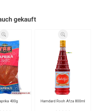
 auch gekauft
aprika 400g
Hamdard Rooh Afza 800ml