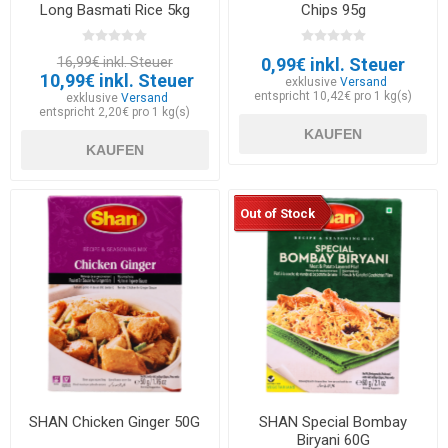
Long Basmati Rice 5kg
Chips 95g
16,99€ inkl. Steuer
0,99€ inkl. Steuer
10,99€ inkl. Steuer
exklusive
Versand
entspricht 10,42€ pro 1 kg(s)
exklusive
Versand
entspricht 2,20€ pro 1 kg(s)
KAUFEN
KAUFEN
Out of Stock
SHAN Chicken Ginger 50G
SHAN Special Bombay
Biryani 60G