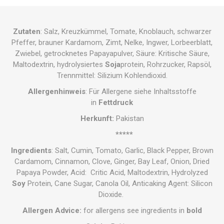
Zutaten
: Salz, Kreuzkümmel, Tomate, Knoblauch, schwarzer
Pfeffer, brauner Kardamom, Zimt, Nelke, Ingwer, Lorbeerblatt,
Zwiebel, getrocknetes Papayapulver, Säure: Kritische Säure,
Maltodextrin, hydrolysiertes
Soja
protein, Rohrzucker, Rapsöl,
Trennmittel: Silizium Kohlendioxid.
Allergenhinweis
: Für Allergene siehe Inhaltsstoffe
in
Fettdruck
Herkunft:
Pakistan
*****
Ingredients
: Salt, Cumin, Tomato, Garlic, Black Pepper, Brown
Cardamom, Cinnamon, Clove, Ginger, Bay Leaf, Onion, Dried
Papaya Powder, Acid: Critic Acid, Maltodextrin, Hydrolyzed
Soy
Protein, Cane Sugar, Canola Oil, Anticaking Agent: Silicon
Dioxide.
Allergen Advice:
for allergens see ingredients in
bold