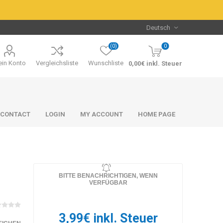
(0)
0
in Konto
Vergleichsliste
Wunschliste
0,00€ inkl. Steuer
CONTACT
LOGIN
MY ACCOUNT
HOME PAGE
BITTE BENACHRICHTIGEN, WENN
VERFÜGBAR
Packs & Bundles
Packs & Bundles
3,99€ inkl. Steuer