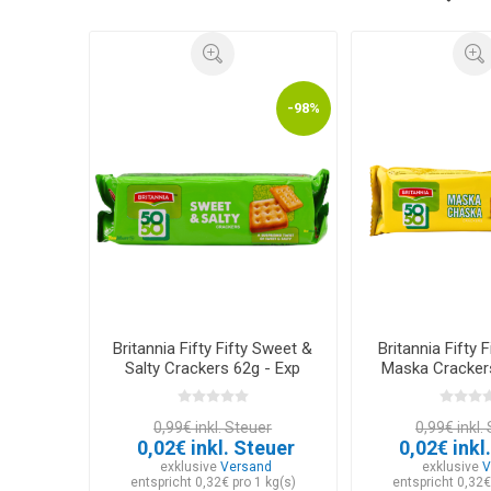
-98%
Britannia Fifty Fifty Sweet &
Britannia Fifty 
Salty Crackers 62g - Exp
Maska Crackers
12.03.2026
12.03.2
0,99€ inkl. Steuer
0,99€ inkl.
0,02€ inkl. Steuer
0,02€ inkl
exklusive
Versand
exklusive
V
entspricht 0,32€ pro 1 kg(s)
entspricht 0,32€