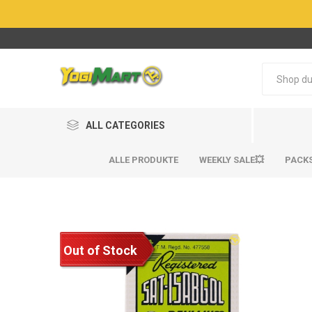
ALL CATEGORIES
ALLE PRODUKTE
WEEKLY SALE💥
PACK
Out of Stock
BestSel
BestSel