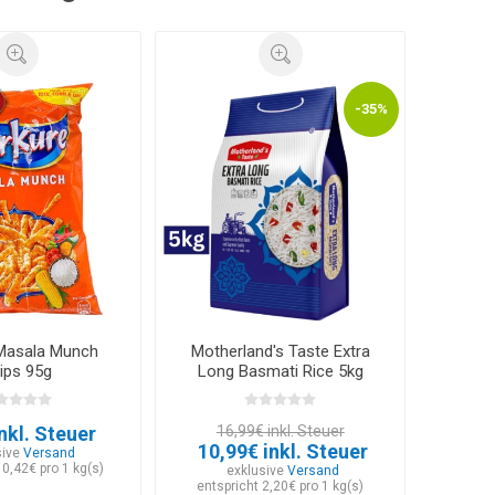
-35%
Masala Munch
Motherland's Taste Extra
ips 95g
Long Basmati Rice 5kg
nkl. Steuer
16,99€ inkl. Steuer
10,99€ inkl. Steuer
sive
Versand
10,42€ pro 1 kg(s)
exklusive
Versand
entspricht 2,20€ pro 1 kg(s)