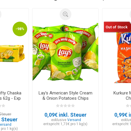
Out of Stock
-98%
Fifty Chaska
Lay's American Style Cream
Kurkure 
 62g - Exp
& Onion Potatoes Chips
Ch
026
52g - EXP 30.05.2026
 Steuer
0,09€ inkl. Steuer
0,99€ i
. Steuer
exklusive
Versand
exklu
entspricht 1,73€ pro 1 kg(s)
entspricht 
ersand
 pro 1 kg(s)