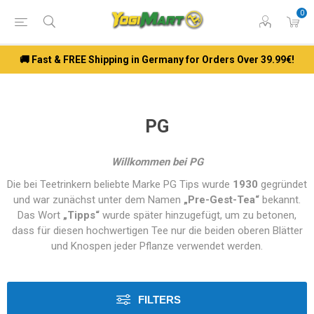
0
🚚 Fast & FREE Shipping in Germany for Orders Over 39.99€!
PG
Willkommen bei PG
Die bei Teetrinkern beliebte Marke PG Tips wurde
1930
gegründet
und war zunächst unter dem Namen
„Pre-Gest-Tea“
bekannt.
Das Wort
„Tipps“
wurde später hinzugefügt, um zu betonen,
dass für diesen hochwertigen Tee nur die beiden oberen Blätter
und Knospen jeder Pflanze verwendet werden.
FILTERS