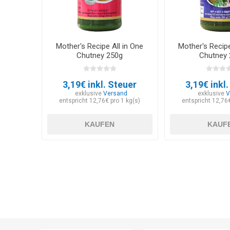
Mother's Recipe All in One
Mother's Recip
Chutney 250g
Chutney
3,19€ inkl. Steuer
3,19€ inkl
exklusive
Versand
exklusive
V
entspricht 12,76€ pro 1 kg(s)
entspricht 12,76€
KAUFEN
KAUF