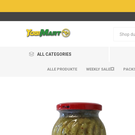
ALL CATEGORIES
ALLE PRODUKTE
WEEKLY SALE💥
PACK
BestSel
BestSel