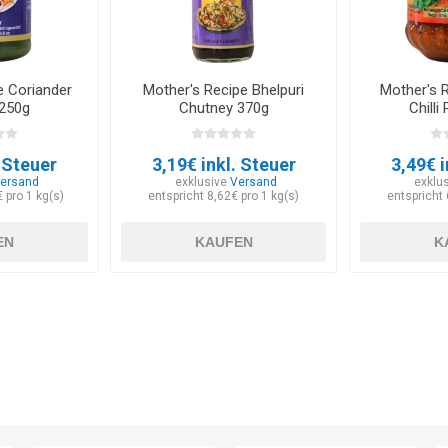
e Coriander
Mother's Recipe Bhelpuri
Mother's 
 250g
Chutney 370g
Chilli
. Steuer
3,19€ inkl. Steuer
3,49€ i
ersand
exklusive
Versand
exklu
 pro 1 kg(s)
entspricht 8,62€ pro 1 kg(s)
entspricht 
EN
KAUFEN
K