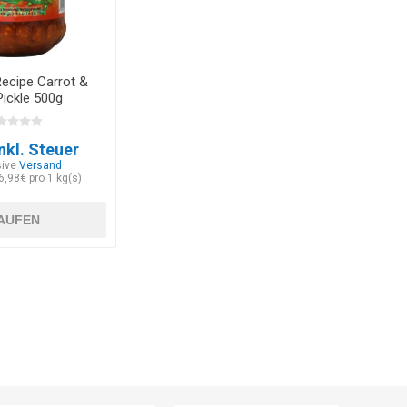
Recipe Carrot &
 Pickle 500g
nkl. Steuer
sive
Versand
6,98€ pro 1 kg(s)
AUFEN