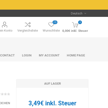
(0)
0
in Konto
Vergleichsliste
Wunschliste
0,00€ inkl. Steuer
CONTACT
LOGIN
MY ACCOUNT
HOME PAGE
AUF LAGER
Packs & Bundles
Packs & Bundles
3,49€ inkl. Steuer
EICHEN