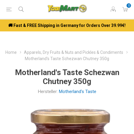
0
🚚 Fast & FREE Shipping in Germany for Orders Over 39.99€!
Home
Apparels, Dry Fruits & Nuts and Pickles & Condiments
Motherland's Taste Schezwan Chutney 350g
Motherland's Taste Schezwan
Chutney 350g
Hersteller:
Motherland's Taste