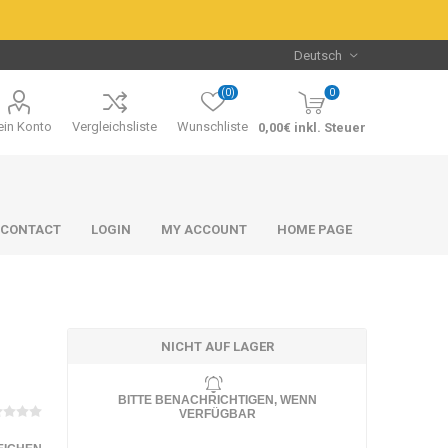
(0)
0
in Konto
Vergleichsliste
Wunschliste
0,00€ inkl. Steuer
CONTACT
LOGIN
MY ACCOUNT
HOME PAGE
NICHT AUF LAGER
BITTE BENACHRICHTIGEN, WENN
Packs & Bundles
Packs & Bundles
VERFÜGBAR