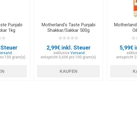
ste Punjabi
Motherland's Taste Punjabi
Motherland
kar 1kg
Shakkar/Sakkar 500g
Oi
. Steuer
2,99€ inkl. Steuer
5,99€ i
ersand
exklusive
Versand
exklu
pro 100 gram(s)
entspricht 0,60€ pro 100 gram(s)
entspricht 23
EN
KAUFEN
K