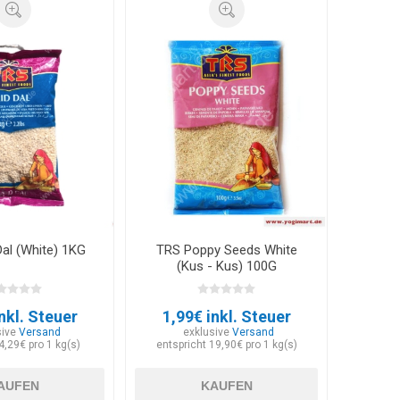
Dal (White) 1KG
TRS Poppy Seeds White
(Kus - Kus) 100G
nkl. Steuer
1,99€ inkl. Steuer
sive
Versand
exklusive
Versand
4,29€ pro 1 kg(s)
entspricht 19,90€ pro 1 kg(s)
AUFEN
KAUFEN