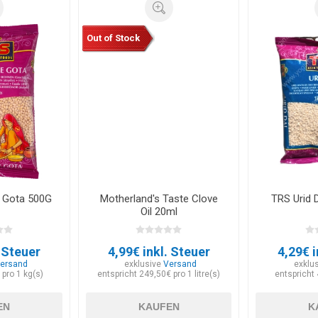
Out of Stock
 Gota 500G
Motherland's Taste Clove
TRS Urid 
Oil 20ml
. Steuer
4,99€ inkl. Steuer
4,29€ i
ersand
exklusive
Versand
exklu
 pro 1 kg(s)
entspricht 249,50€ pro 1 litre(s)
entspricht 
EN
KAUFEN
K