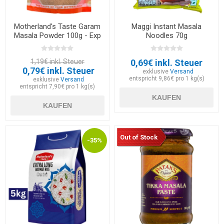
Motherland's Taste Garam
Maggi Instant Masala
Masala Powder 100g - Exp
Noodles 70g
30.09.2026
1,19€ inkl. Steuer
0,69€ inkl. Steuer
0,79€ inkl. Steuer
exklusive
Versand
entspricht 9,86€ pro 1 kg(s)
exklusive
Versand
entspricht 7,90€ pro 1 kg(s)
KAUFEN
KAUFEN
Out of Stock
-35%