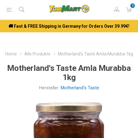
0
🚚 Fast & FREE Shipping in Germany for Orders Over 39.99€!
Home
Alle Produkte
Motherland's Taste Amla Murabba 1kg
Motherland's Taste Amla Murabba
1kg
Hersteller:
Motherland's Taste