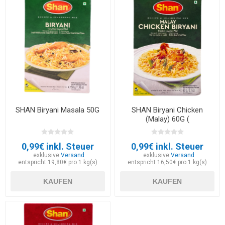
SHAN Biryani Masala 50G
SHAN Biryani Chicken
(Malay) 60G (
Gewürzzbereitung für
Reisgerichte mit Malay-
0,99€ inkl. Steuer
0,99€ inkl. Steuer
Huhn)
exklusive
Versand
exklusive
Versand
entspricht 19,80€ pro 1 kg(s)
entspricht 16,50€ pro 1 kg(s)
KAUFEN
KAUFEN