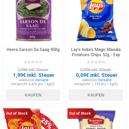
Heera Sarson Da Saag 450g
Lay's India's Magic Masala
Potatoes Chips 52g - Exp
30.05.2026
2,99€ inkl. Steuer
0,99€ inkl. Steuer
1,99€ inkl. Steuer
0,09€ inkl. Steuer
exklusive
Versand
exklusive
Versand
entspricht 4,42€ pro 1 kg(s)
entspricht 1,73€ pro 1 kg(s)
KAUFEN
KAUFEN
Out of Stock
Out of Stock