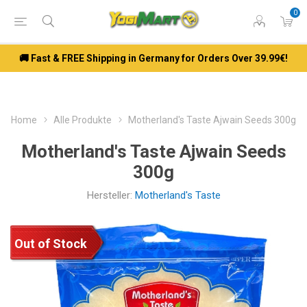
0
🚚 Fast & FREE Shipping in Germany for Orders Over 39.99€!
Home
Alle Produkte
Motherland's Taste Ajwain Seeds 300g
Motherland's Taste Ajwain Seeds
300g
Hersteller:
Motherland's Taste
Out of Stock