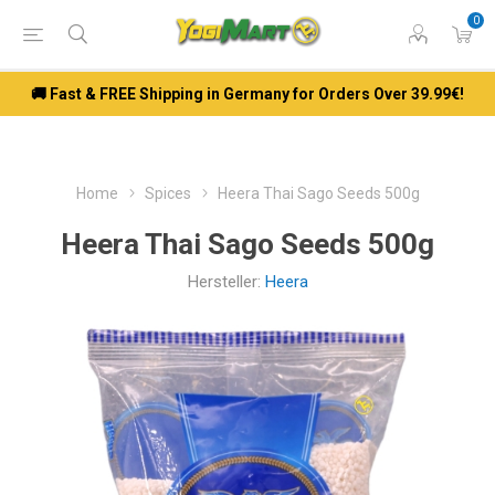
0
🚚 Fast & FREE Shipping in Germany for Orders Over 39.99€!
Home
Spices
Heera Thai Sago Seeds 500g
Heera Thai Sago Seeds 500g
Hersteller:
Heera