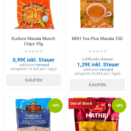
Kurkure Masala Munch
MDH Tea-Plus Masala 35G
Chips 95g
0,99€ inkl. Steuer
1,49€ inkl. Steuer
1,29€ inkl. Steuer
exklusive
Versand
entspricht 10,42€ pro 1 kg(s)
exklusive
Versand
entspricht 36,86€ pro 1 kg(s)
KAUFEN
KAUFEN
Out of Stock
-50%
-68%