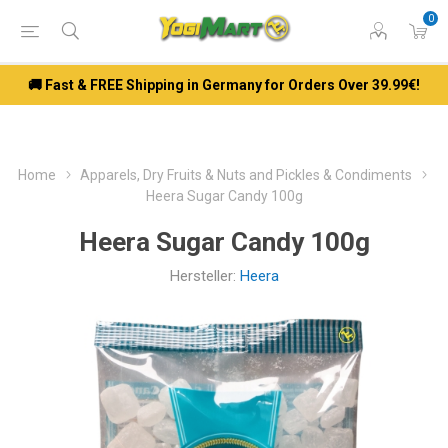
0
🚚 Fast & FREE Shipping in Germany for Orders Over 39.99€!
Home
Apparels, Dry Fruits & Nuts and Pickles & Condiments
Heera Sugar Candy 100g
Heera Sugar Candy 100g
Hersteller:
Heera