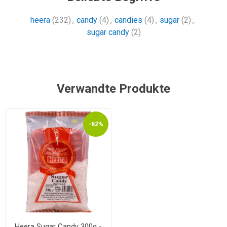
heera
(232)
,
candy
(4)
,
candies
(4)
,
sugar
(2)
,
sugar candy
(2)
Verwandte Produkte
-62%
Heera Sugar Candy 300g -