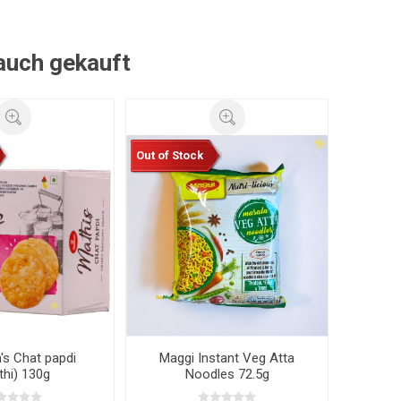
 auch gekauft
Out of Stock
's Chat papdi
Maggi Instant Veg Atta
thi) 130g
Noodles 72.5g