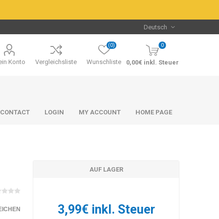
(0)
0
in Konto
Vergleichsliste
Wunschliste
0,00€ inkl. Steuer
CONTACT
LOGIN
MY ACCOUNT
HOME PAGE
AUF LAGER
Packs & Bundles
Packs & Bundles
3,99€ inkl. Steuer
EICHEN