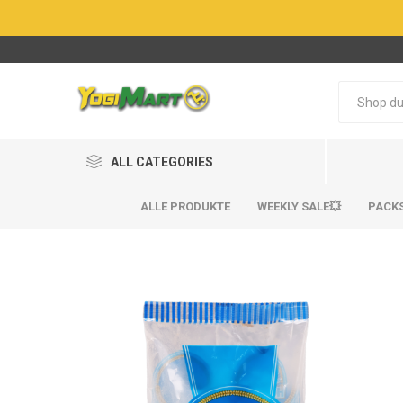
ALL CATEGORIES
ALLE PRODUKTE
WEEKLY SALE💥
PACK
BestSel
BestSel