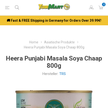
0
🚚 Fast & FREE Shipping in Germany for Orders Over 39.99€!
Home
Asiatische Produkte
Heera Punjabi Masala Soya Chaap 800g
Heera Punjabi Masala Soya Chaap
800g
Hersteller:
TRS