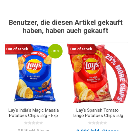
Benutzer, die diesen Artikel gekauft
haben, haben auch gekauft
Out of Stock
Out of Stock
-91%
Lay's India's Magic Masala
Lay's Spanish Tomato
Potatoes Chips 52g - Exp
Tango Potatoes Chips 50g
30.05.2026
0,99€ inkl. Steuer