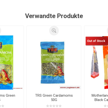
Verwandte Produkte
Out of Stock
ms Green
TRS Green Cardamoms
Motherlan
G
50G
Black C