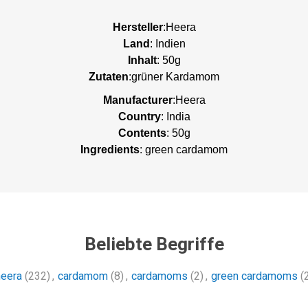
Hersteller
:Heera
Land
: Indien
Inhalt
: 50g
Zutaten
:grüner Kardamom
Manufacturer
:Heera
Country
: India
Contents
: 50g
Ingredients
: green cardamom
Beliebte Begriffe
heera
(232)
,
cardamom
(8)
,
cardamoms
(2)
,
green cardamoms
(