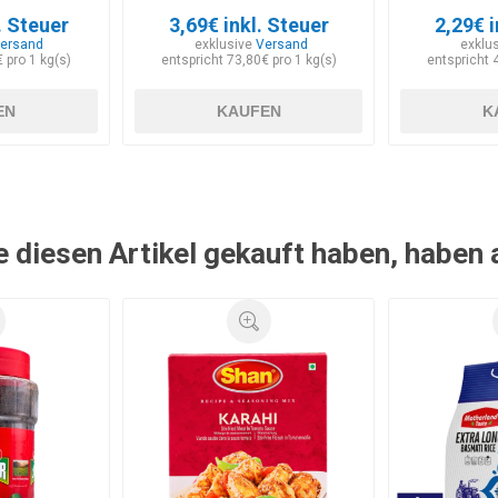
. Steuer
3,69€ inkl. Steuer
2,29€ i
ersand
exklusive
Versand
exklu
 pro 1 kg(s)
entspricht 73,80€ pro 1 kg(s)
entspricht 
EN
KAUFEN
K
e diesen Artikel gekauft haben, haben