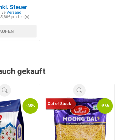
nkl. Steuer
sive
Versand
45,80€ pro 1 kg(s)
AUFEN
 auch gekauft
Out of Stock
-35%
-56%