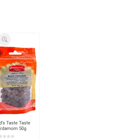
d's Taste Taste
ardamom 50g