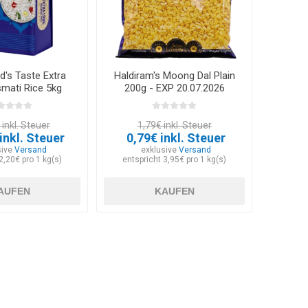
d's Taste Extra
Haldiram's Moong Dal Plain
mati Rice 5kg
200g - EXP 20.07.2026
inkl. Steuer
1,79€ inkl. Steuer
inkl. Steuer
0,79€ inkl. Steuer
sive
Versand
exklusive
Versand
2,20€ pro 1 kg(s)
entspricht 3,95€ pro 1 kg(s)
AUFEN
KAUFEN