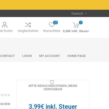
(0)
0
in Konto
Vergleichsliste
Wunschliste
0,00€ inkl. Steuer
CONTACT
LOGIN
MY ACCOUNT
HOME PAGE
BITTE BENACHRICHTIGEN, WENN
VERFÜGBAR
Packs & Bundles
Packs & Bundles
EICHEN
3,99€ inkl. Steuer