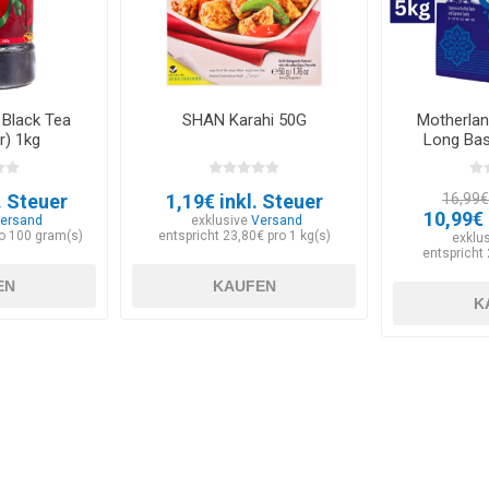
 Black Tea
SHAN Karahi 50G
Motherlan
r) 1kg
Long Bas
. Steuer
1,19€ inkl. Steuer
16,99€ 
10,99€ 
ersand
exklusive
Versand
ro 100 gram(s)
entspricht 23,80€ pro 1 kg(s)
exklu
entspricht 
EN
KAUFEN
K