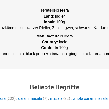
Hersteller
:Heera
Land
: Indien
Inhalt
: 100g
euzkümmel, schwarzer Pfeffer, Zimt, Ingwer, schwarzer Kardamo
Manufacturer
:Heera
Country
: India
Contents
:100g
riander, cumin, black pepper, cinnamon, ginger, black cardamom,
Beliebte Begriffe
era
(232)
,
garam masala
(7)
,
masala
(22)
,
whole garam masala