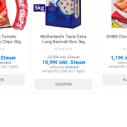
h Tomato
Motherland's Taste Extra
SHAN Chic
 Chips 50g
Long Basmati Rice 5kg
. Steuer
16,99€ inkl. Steuer
1,19€ i
10,99€ inkl. Steuer
ersand
exklu
 pro 1 kg(s)
entspricht 
exklusive
Versand
entspricht 2,20€ pro 1 kg(s)
EN
K
KAUFEN