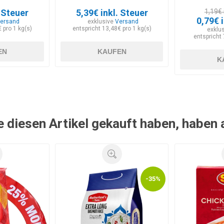
. Steuer
5,39€ inkl. Steuer
1,19€ 
0,79€ 
ersand
exklusive
Versand
 pro 1 kg(s)
entspricht 13,48€ pro 1 kg(s)
exklu
entspricht 
EN
KAUFEN
K
e diesen Artikel gekauft haben, haben
-35%