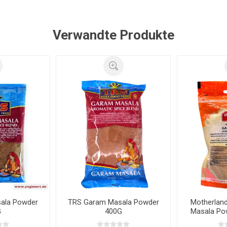
Verwandte Produkte
ala Powder
TRS Garam Masala Powder
Motherlan
G
400G
Masala Po
30