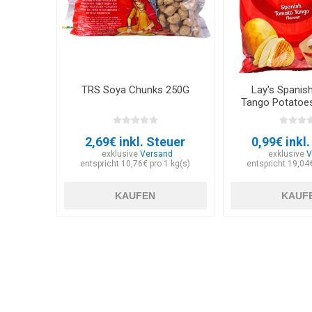
TRS Soya Chunks 250G
Lay's Spanis
Tango Potatoes
2,69€ inkl. Steuer
0,99€ inkl
exklusive
Versand
exklusive
V
entspricht 10,76€ pro 1 kg(s)
entspricht 19,04€
KAUFEN
KAUF