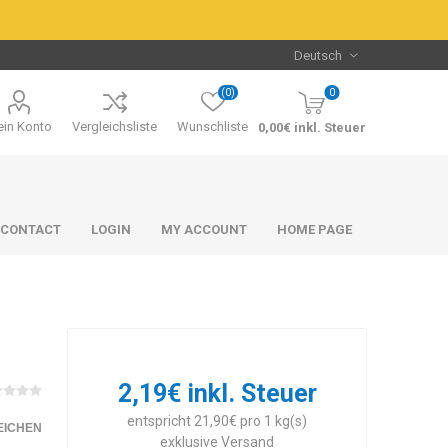
(0)
0
in Konto
Vergleichsliste
Wunschliste
0,00€ inkl. Steuer
CONTACT
LOGIN
MY ACCOUNT
HOME PAGE
2,19€ inkl. Steuer
Packs & Bundles
Packs & Bundles
entspricht 21,90€ pro 1 kg(s)
EICHEN
exklusive
Versand