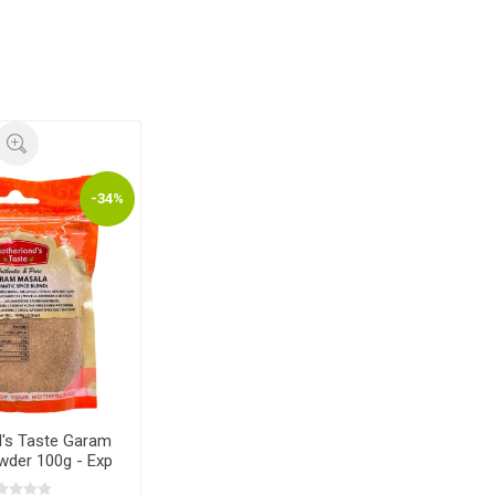
-34%
d's Taste Garam
wder 100g - Exp
.09.2026