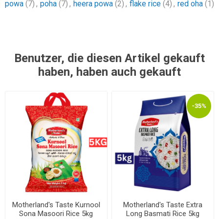
powa
(7)
,
poha
(7)
,
heera powa
(2)
,
flake rice
(4)
,
red oha
(1)
Benutzer, die diesen Artikel gekauft
haben, haben auch gekauft
-35%
Motherland's Taste Kurnool
Motherland's Taste Extra
Sona Masoori Rice 5kg
Long Basmati Rice 5kg