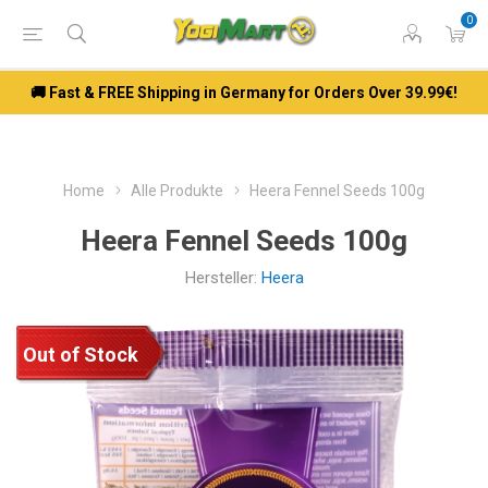
0
🚚 Fast & FREE Shipping in Germany for Orders Over 39.99€!
Home
Alle Produkte
Heera Fennel Seeds 100g
Heera Fennel Seeds 100g
Hersteller:
Heera
Out of Stock