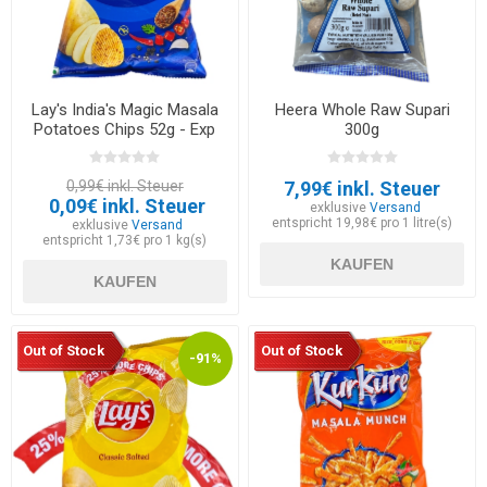
Lay's India's Magic Masala
Heera Whole Raw Supari
Potatoes Chips 52g - Exp
300g
30.05.2026
0,99€ inkl. Steuer
7,99€ inkl. Steuer
0,09€ inkl. Steuer
exklusive
Versand
entspricht 19,98€ pro 1 litre(s)
exklusive
Versand
entspricht 1,73€ pro 1 kg(s)
KAUFEN
KAUFEN
Out of Stock
Out of Stock
-91%