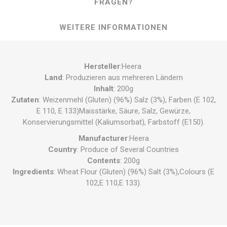
FRAGEN?
WEITERE INFORMATIONEN
Hersteller
:Heera
Land
: Produzieren aus mehreren Ländern
Inhalt
: 200g
Zutaten
: Weizenmehl (Gluten) (96%) Salz (3%), Farben (E 102,
E 110, E 133)Maisstärke, Säure, Salz, Gewürze,
Konservierungsmittel (Kaliumsorbat), Farbstoff (E150).
Manufacturer
:Heera
Country
: Produce of Several Countries
Contents
: 200g
Ingredients
: Wheat Flour (Gluten) (96%) Salt (3%),Colours (E
102,E 110,E 133).