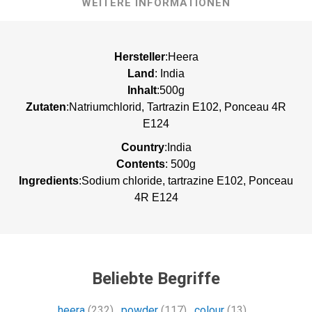
WEITERE INFORMATIONEN
Hersteller
:Heera
Land
: India
Inhalt
:500g
Zutaten
:Natriumchlorid, Tartrazin E102, Ponceau 4R
E124
Country
:India
Contents
: 500g
Ingredients
:Sodium chloride, tartrazine E102, Ponceau
4R E124
Beliebte Begriffe
heera
(232)
,
powder
(117)
,
colour
(13)
,