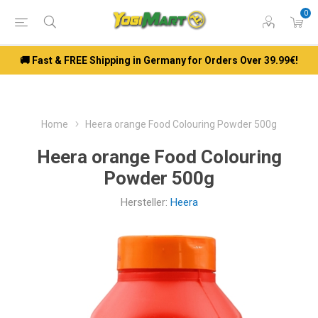
0
🚚 Fast & FREE Shipping in Germany for Orders Over 39.99€!
Home
Heera orange Food Colouring Powder 500g
Heera orange Food Colouring
Powder 500g
Hersteller:
Heera