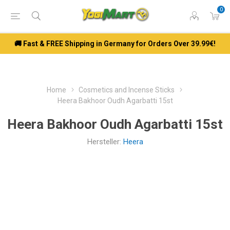
0
🚚 Fast & FREE Shipping in Germany for Orders Over 39.99€!
Home
Cosmetics and Incense Sticks
Heera Bakhoor Oudh Agarbatti 15st
Heera Bakhoor Oudh Agarbatti 15st
Hersteller:
Heera