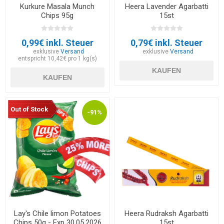
Kurkure Masala Munch
Heera Lavender Agarbatti
Chips 95g
15st
0,99€ inkl. Steuer
0,79€ inkl. Steuer
exklusive
Versand
exklusive
Versand
entspricht 10,42€ pro 1 kg(s)
KAUFEN
KAUFEN
Out of Stock
-91%
Lay's Chile limon Potatoes
Heera Rudraksh Agarbatti
Chips 50g - Exp 30.05.2026
15st