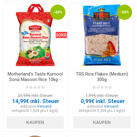
-40%
-50%
Motherland's Taste Kurnool
TRS Rice Flakes (Medium)
Sona Masoori Rice 10kg -
300g
EXP 30.06.2026
24,99€ inkl. Steuer
1,99€ inkl. Steuer
14,99€ inkl. Steuer
0,99€ inkl. Steuer
exklusive
Versand
exklusive
Versand
entspricht 1,50€ pro 1 kg(s)
entspricht 3,30€ pro 1 kg(s)
KAUFEN
KAUFEN