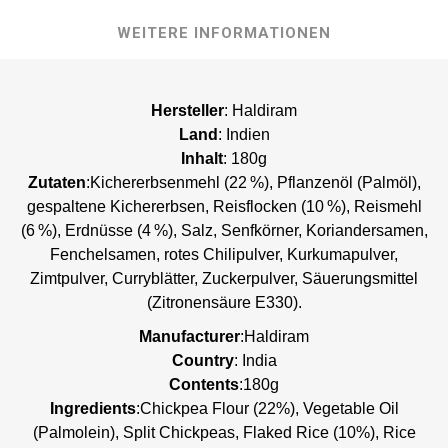
WEITERE INFORMATIONEN
Hersteller
: Haldiram
Land
: Indien
Inhalt
: 180g
Zutaten
:Kichererbsenmehl (22 %), Pflanzenöl (Palmöl),
gespaltene Kichererbsen, Reisflocken (10 %), Reismehl
(6 %), Erdnüsse (4 %), Salz, Senfkörner, Koriandersamen,
Fenchelsamen, rotes Chilipulver, Kurkumapulver,
Zimtpulver, Curryblätter, Zuckerpulver, Säuerungsmittel
(Zitronensäure E330).
Manufacturer
:Haldiram
Country
: India
Contents
:180g
Ingredients
:Chickpea Flour (22%), Vegetable Oil
(Palmolein), Split Chickpeas, Flaked Rice (10%), Rice