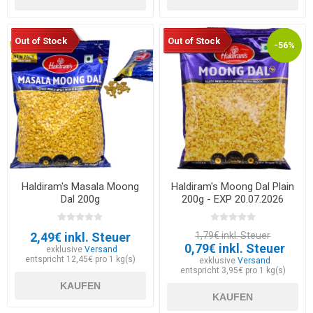
Out of Stock
Out of Stock
-56%
Haldiram's Masala Moong
Haldiram's Moong Dal Plain
Dal 200g
200g - EXP 20.07.2026
2,49€ inkl. Steuer
1,79€ inkl. Steuer
0,79€ inkl. Steuer
exklusive
Versand
entspricht 12,45€ pro 1 kg(s)
exklusive
Versand
entspricht 3,95€ pro 1 kg(s)
KAUFEN
KAUFEN