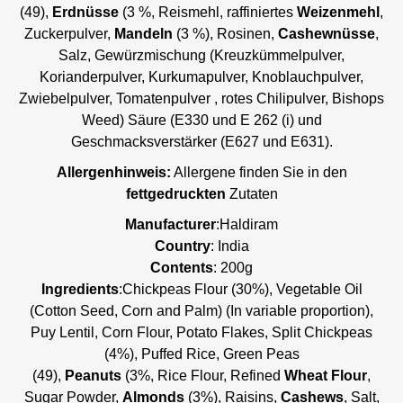
(49),
Erdnüsse
(3 %, Reismehl, raffiniertes
Weizenmehl
,
Zuckerpulver,
Mandeln
(3 %), Rosinen,
Cashewnüsse
,
Salz, Gewürzmischung (Kreuzkümmelpulver,
Korianderpulver, Kurkumapulver, Knoblauchpulver,
Zwiebelpulver, Tomatenpulver , rotes Chilipulver, Bishops
Weed) Säure (E330 und E 262 (i) und
Geschmacksverstärker (E627 und E631).
Allergenhinweis:
Allergene finden Sie in den
fettgedruckten
Zutaten
Manufacturer
:Haldiram
Country
: India
Contents
: 200g
Ingredients
:Chickpeas Flour (30%), Vegetable Oil
(Cotton Seed, Corn and Palm) (In variable proportion),
Puy Lentil, Corn Flour, Potato Flakes, Split Chickpeas
(4%), Puffed Rice, Green Peas
(49),
Peanuts
(3%, Rice Flour, Refined
Wheat Flour
,
Sugar Powder,
Almonds
(3%), Raisins,
Cashews
, Salt,