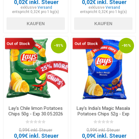
0,02€ inkl. Steuer
0,02€ inkl. Steuer
exklusive
Versand
exklusive
Versand
entspricht 0,32€ pro 1 kg(s)
entspricht 0,32€ pro 1 kg(s)
KAUFEN
KAUFEN
Out of Stock
Out of Stock
-91%
-91%
Lay's Chile limon Potatoes
Lay's India's Magic Masala
Chips 50g - Exp 30.05.2026
Potatoes Chips 52g - Exp
30.05.2026
0,99€ inkl. Steuer
0,99€ inkl. Steuer
0,09€ inkl. Steuer
0,09€ inkl. Steuer