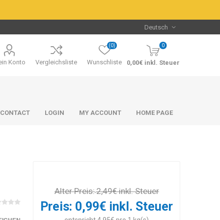
(0)
0
in Konto
Vergleichsliste
Wunschliste
0,00€ inkl. Steuer
CONTACT
LOGIN
MY ACCOUNT
HOME PAGE
Alter Preis:
2,49€ inkl. Steuer
Packs & Bundles
Packs & Bundles
Preis:
0,99€ inkl. Steuer
entspricht 4,95€ pro 1 kg(s)