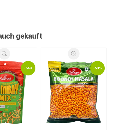
 auch gekauft
-64%
-53%