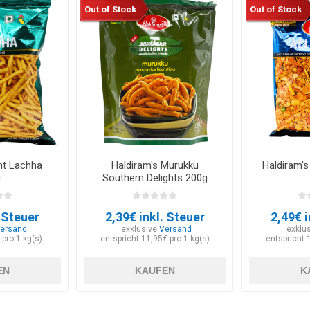
Out of Stock
Out of Stock
nt Lachha
Haldiram's Murukku
Haldiram's
g
Southern Delights 200g
. Steuer
2,39€ inkl. Steuer
2,49€ i
ersand
exklusive
Versand
exklu
 pro 1 kg(s)
entspricht 11,95€ pro 1 kg(s)
entspricht 
EN
KAUFEN
K