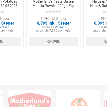
on Potatoes
Motherland's Taste Garam
Haldiram
 30.05.2026
Masala Powder 100g - Exp
Nuts & Rai
30.09.2026
20
 Steuer
1,19€ inkl. Steuer
2,49€ 
. Steuer
0,79€ inkl. Steuer
0,89€ 
ersand
exklusive
Versand
exklu
 pro 1 kg(s)
entspricht 7,90€ pro 1 kg(s)
entspricht 
EN
KAUFEN
K