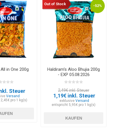
Out of Stock
-52%
 All in One 200g
Haldiram's Aloo Bhujia 200g
- EXP 05.08.2026
nkl. Steuer
2,49€ inkl. Steuer
1,19€ inkl. Steuer
sive
Versand
12,45€ pro 1 kg(s)
exklusive
Versand
entspricht 5,95€ pro 1 kg(s)
AUFEN
KAUFEN