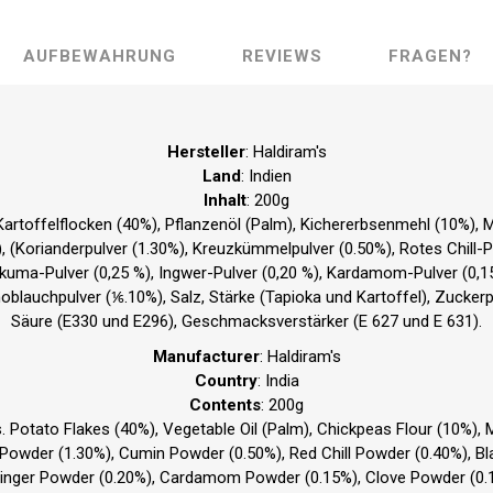
AUFBEWAHRUNG
REVIEWS
FRAGEN?
Hersteller
: Haldiram's
Land
: Indien
Inhalt
: 200g
 Kartoffelflocken (40%), Pflanzenöl (Palm), Kichererbsenmehl (10%),
(Korianderpulver (1.30%), Kreuzkümmelpulver (0.50%), Rotes Chill-P
rkuma-Pulver (0,25 %), Ingwer-Pulver (0,20 %), Kardamom-Pulver (0,15
noblauchpulver (⅙.10%), Salz, Stärke (Tapioka und Kartoffel), Zuckerp
Säure (E330 und E296), Geschmacksverstärker (E 627 und E 631).
Manufacturer
: Haldiram's
Country
: India
Contents
: 200g
s. Potato Flakes (40%), Vegetable Oil (Palm), Chickpeas Flour (10%),
 Powder (1.30%), Cumin Powder (0.50%), Red Chill Powder (0.40%), B
Ginger Powder (0.20%), Cardamom Powder (0.15%), Clove Powder (0.1