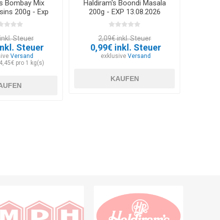
's Bombay Mix
Haldiram's Boondi Masala
sins 200g - Exp
200g - EXP 13.08.2026
.07.2026
inkl. Steuer
2,09€ inkl. Steuer
inkl. Steuer
0,99€ inkl. Steuer
sive
Versand
exklusive
Versand
4,45€ pro 1 kg(s)
KAUFEN
AUFEN