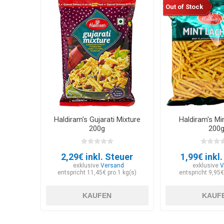
Out of Stock
Haldiram's Gujarati Mixture
Haldiram's Mi
200g
200
2,29€ inkl. Steuer
1,99€ inkl
exklusive
Versand
exklusive
V
entspricht 11,45€ pro 1 kg(s)
entspricht 9,95€
KAUFEN
KAUF