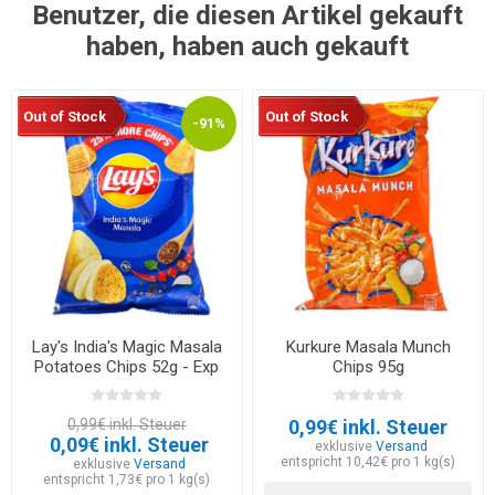
Benutzer, die diesen Artikel gekauft
haben, haben auch gekauft
Out of Stock
Out of Stock
-91%
Lay's India's Magic Masala
Kurkure Masala Munch
Potatoes Chips 52g - Exp
Chips 95g
30.05.2026
0,99€ inkl. Steuer
0,99€ inkl. Steuer
0,09€ inkl. Steuer
exklusive
Versand
entspricht 10,42€ pro 1 kg(s)
exklusive
Versand
entspricht 1,73€ pro 1 kg(s)