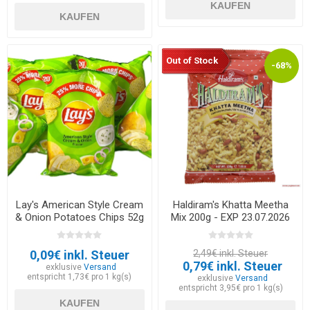
KAUFEN
KAUFEN
Out of Stock
-68%
Lay's American Style Cream
Haldiram's Khatta Meetha
& Onion Potatoes Chips 52g
Mix 200g - EXP 23.07.2026
- EXP 30.05.2026
0,09€ inkl. Steuer
2,49€ inkl. Steuer
0,79€ inkl. Steuer
exklusive
Versand
entspricht 1,73€ pro 1 kg(s)
exklusive
Versand
entspricht 3,95€ pro 1 kg(s)
KAUFEN