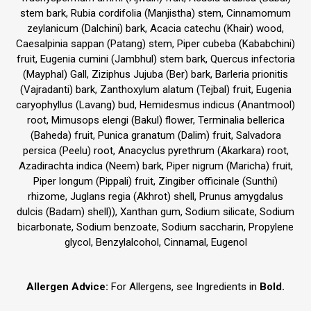
stem bark, Rubia cordifolia (Manjistha) stem, Cinnamomum
zeylanicum (Dalchini) bark, Acacia catechu (Khair) wood,
Caesalpinia sappan (Patang) stem, Piper cubeba (Kababchini)
fruit, Eugenia cumini (Jambhul) stem bark, Quercus infectoria
(Mayphal) Gall, Ziziphus Jujuba (Ber) bark, Barleria prionitis
(Vajradanti) bark, Zanthoxylum alatum (Tejbal) fruit, Eugenia
caryophyllus (Lavang) bud, Hemidesmus indicus (Anantmool)
root, Mimusops elengi (Bakul) flower, Terminalia bellerica
(Baheda) fruit, Punica granatum (Dalim) fruit, Salvadora
persica (Peelu) root, Anacyclus pyrethrum (Akarkara) root,
Azadirachta indica (Neem) bark, Piper nigrum (Maricha) fruit,
Piper longum (Pippali) fruit, Zingiber officinale (Sunthi)
rhizome, Juglans regia (Akhrot) shell, Prunus amygdalus
dulcis (Badam) shell)), Xanthan gum, Sodium silicate, Sodium
bicarbonate, Sodium benzoate, Sodium saccharin, Propylene
glycol, Benzylalcohol, Cinnamal, Eugenol
Allergen Advice:
For Allergens, see Ingredients in
Bold.