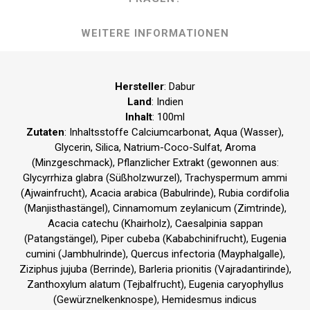
WEITERE INFORMATIONEN
Hersteller
: Dabur
Land
: Indien
Inhalt
: 100ml
Zutaten
: Inhaltsstoffe Calciumcarbonat, Aqua (Wasser),
Glycerin, Silica, Natrium-Coco-Sulfat, Aroma
(Minzgeschmack), Pflanzlicher Extrakt (gewonnen aus:
Glycyrrhiza glabra (Süßholzwurzel), Trachyspermum ammi
(Ajwainfrucht), Acacia arabica (Babulrinde), Rubia cordifolia
(Manjisthastängel), Cinnamomum zeylanicum (Zimt­rinde),
Acacia catechu (Khairholz), Caesalpinia sappan
(Patangstängel), Piper cubeba (Kababchinifrucht), Eugenia
cumini (Jambhulrinde), Quercus infectoria (Mayphalgalle),
Ziziphus jujuba (Ber­rinde), Barleria prionitis (Vajradantirinde),
Zanthoxylum alatum (Tejbalfrucht), Eugenia caryophyllus
(Gewürznelkenknospe), Hemidesmus indicus