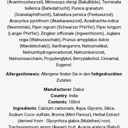
(Anantmoolwurzel), Mimusops elengi (Bakulblüte), Terminalia
bellerica (Bahedafrucht), Punica granatum
(Granatapfelfrucht), Salvadora persica (Peeluwurzel),
Anacyclus pyrethrum (Akarkarawurzel), Azadirachta indica
(Neemrinde), Piper nigrum (Schwarzer Pfeffer), Piper longum
(Langer Pfeffer), Zingiber officinale (Ingwer­rhizom), Juglans
regia (Walnussschale), Prunus amygdalus dulcis
(Mandelschale)), Xanthan­gummi, Natriumsilikat,
Natriumhydrogencarbonat, Natriumbenzoat,
Natriumsaccharin, Propylenglykol, Benzylalkohol, Cinnamal,
Eugenol.
Allergenhinweis:
Allergene finden Sie in den
fettgedruckten
Zutaten.
Manufacturer
: Dabur
Country
: India
Contents
: 100ml
Ingredients
: Calcium carbonate, Aqua, Glycerin, Silica,
Sodium Coco-sulfate, Aroma (Mint Flavour), Herbal Extract
(derived from : Glycyrrhiza glabra (Mulathee) root,
Trachyspermum ammi (Ajwain) fruit, Acacia arabica (Babul)